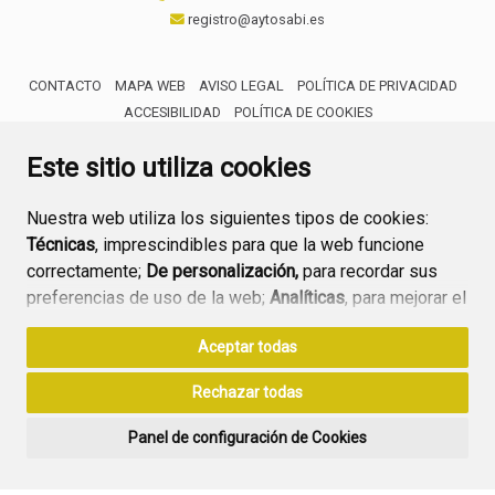
registro@aytosabi.es
CONTACTO
MAPA WEB
AVISO LEGAL
POLÍTICA DE PRIVACIDAD
ACCESIBILIDAD
POLÍTICA DE COOKIES
ENLACE 
Este sitio utiliza cookies
Nuestra web utiliza los siguientes tipos de cookies:
Técnicas
, imprescindibles para que la web funcione
correctamente;
De personalización,
para recordar sus
preferencias de uso de la web;
Analíticas
, para mejorar el
funcionamiento de la web y sus servicios.
Aceptar todas
Si acepta pulsando el botón
“Aceptar todas”
Rechazar todas
consideramos que acepta su uso. Si pulsa el botón
“Rechazar todas”
o continúa navegando sin realizar
Panel de configuración de Cookies
ninguna acción, se guardarán las cookies técnicas
imprescindibles. Para personalizar sus preferencias