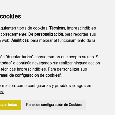
LAN DE EMERGENCIA
EMPRESARIAL
EXTERIOR QUÍMICO
a cookies
siguientes tipos de cookies:
Técnicas
, imprescindibles
 correctamente;
De personalización,
para recordar sus
a web;
Analíticas
, para mejorar el funcionamiento de la
PREGUNTAS
tón
“Aceptar todas”
consideramos que acepta su uso. Si
PLAN DE ACCIÓN LOCAL
FRECUENTES
 todas”
o continúa navegando sin realizar ninguna acción,
2030
 técnicas imprescindibles. Para personalizar sus
Panel de configuración de cookies”.
rmación, cómo configurarlas y posibles riesgos en
ies
.
A DE PRIVACIDAD
ACCESIBILIDAD
POLÍTICA DE COOKIES
azar todas
Panel de configuración de Cookies
ENLACE EXTERNO A