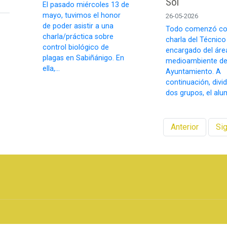
Sol
El pasado miércoles 13 de
mayo, tuvimos el honor
26-05-2026
de poder asistir a una
Todo comenzó co
charla/práctica sobre
charla del Técnico
control biológico de
encargado del áre
plagas en Sabiñánigo. En
medioambiente de
ella,...
Ayuntamiento. A
continuación, divi
dos grupos, el alu
Anterior
Sig