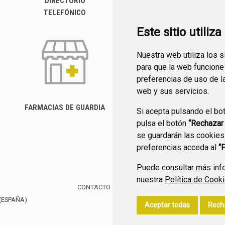
DIRECTORIO
P
TELEFÓNICO
Este sitio utiliz
Nuestra web utiliza los 
para que la web funcione
preferencias de uso de l
web y sus servicios.
FARMACIAS DE GUARDIA
Si acepta pulsando el bo
CANAL YOUTUBE
pulsa el botón
“Rechazar
se guardarán las cookies
preferencias acceda al
“
Puede consultar más info
nuestra
Política de Cook
CONTACTO
MAPA WEB
AVISO LEGAL
POLÍTIC
(ESPAÑA)
Aceptar todas
Rech