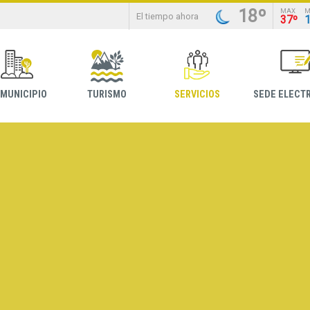
18º
MAX
M
El tiempo ahora
37º
 MUNICIPIO
TURISMO
SERVICIOS
SEDE ELECT