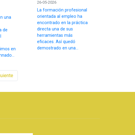
26-05-2026
La formación profesional
orientada al empleo ha
n una
encontrado en la práctica
directa una de sus
a de
herramientas más
l
eficaces. Así quedó
demostrado en una...
dimos en
mnado...
uiente