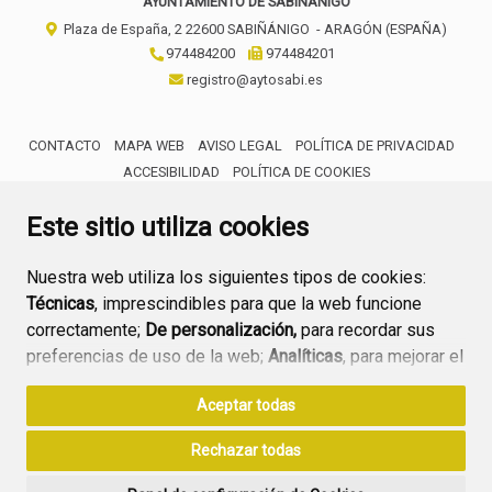
AYUNTAMIENTO DE SABIÑÁNIGO
Plaza de España, 2
22600
SABIÑÁNIGO
- ARAGÓN
(ESPAÑA)
974484200
974484201
registro@aytosabi.es
CONTACTO
MAPA WEB
AVISO LEGAL
POLÍTICA DE PRIVACIDAD
ACCESIBILIDAD
POLÍTICA DE COOKIES
ENLACE 
Este sitio utiliza cookies
Nuestra web utiliza los siguientes tipos de cookies:
Técnicas
, imprescindibles para que la web funcione
correctamente;
De personalización,
para recordar sus
preferencias de uso de la web;
Analíticas
, para mejorar el
funcionamiento de la web y sus servicios.
Aceptar todas
Si acepta pulsando el botón
“Aceptar todas”
Rechazar todas
consideramos que acepta su uso. Si pulsa el botón
“Rechazar todas”
o continúa navegando sin realizar