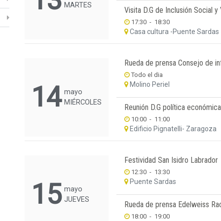
13
MARTES
Visita D.G de Inclusión Social 
17:30
-
18:30
Casa cultura -Puente Sardas
Rueda de prensa Consejo de in
Todo el dia
Molino Periel
14
mayo
MIÉRCOLES
Reunión D.G política económica
10:00
-
11:00
Edificio Pignatelli- Zaragoza
Festividad San Isidro Labrador
12:30
-
13:30
Puente Sardas
15
mayo
JUEVES
Rueda de prensa Edelweiss Ra
18:00
-
19:00