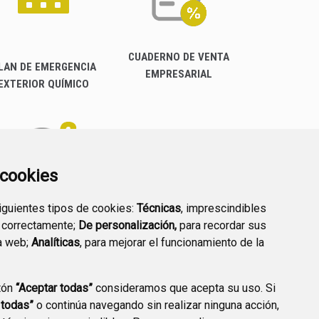
CUADERNO DE VENTA
LAN DE EMERGENCIA
EMPRESARIAL
EXTERIOR QUÍMICO
a cookies
siguientes tipos de cookies:
Técnicas
, imprescindibles
PREGUNTAS
 correctamente;
De personalización,
para recordar sus
PLAN DE ACCIÓN LOCAL
FRECUENTES
a web;
Analíticas
, para mejorar el funcionamiento de la
2030
tón
“Aceptar todas”
consideramos que acepta su uso. Si
 todas”
o continúa navegando sin realizar ninguna acción,