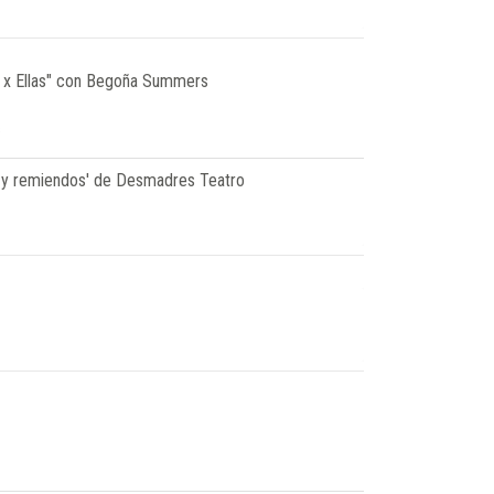
s x Ellas" con Begoña Summers
s
s y remiendos' de Desmadres Teatro