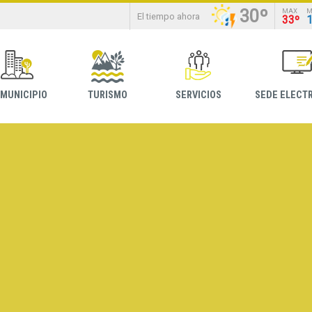
30º
MAX
M
El tiempo ahora
33º
 MUNICIPIO
TURISMO
SERVICIOS
SEDE ELECT