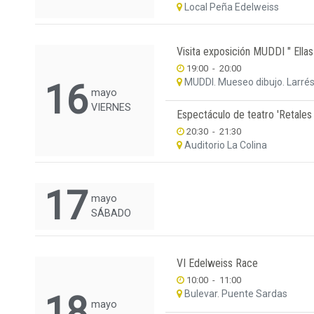
Local Peña Edelweiss
Visita exposición MUDDI " Ella
19:00
-
20:00
MUDDI. Mueseo dibujo. Larré
16
mayo
VIERNES
Espectáculo de teatro 'Retale
20:30
-
21:30
Auditorio La Colina
17
mayo
SÁBADO
VI Edelweiss Race
10:00
-
11:00
Bulevar. Puente Sardas
18
mayo