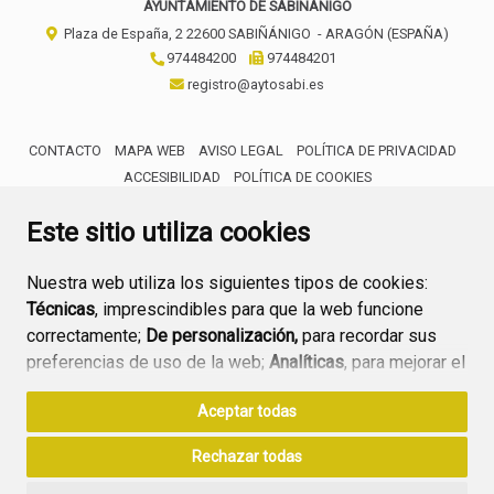
AYUNTAMIENTO DE SABIÑÁNIGO
Plaza de España, 2
22600
SABIÑÁNIGO
- ARAGÓN
(ESPAÑA)
974484200
974484201
registro@aytosabi.es
CONTACTO
MAPA WEB
AVISO LEGAL
POLÍTICA DE PRIVACIDAD
ACCESIBILIDAD
POLÍTICA DE COOKIES
ENLACE 
Este sitio utiliza cookies
Nuestra web utiliza los siguientes tipos de cookies:
Técnicas
, imprescindibles para que la web funcione
correctamente;
De personalización,
para recordar sus
preferencias de uso de la web;
Analíticas
, para mejorar el
funcionamiento de la web y sus servicios.
Aceptar todas
Si acepta pulsando el botón
“Aceptar todas”
Rechazar todas
consideramos que acepta su uso. Si pulsa el botón
“Rechazar todas”
o continúa navegando sin realizar