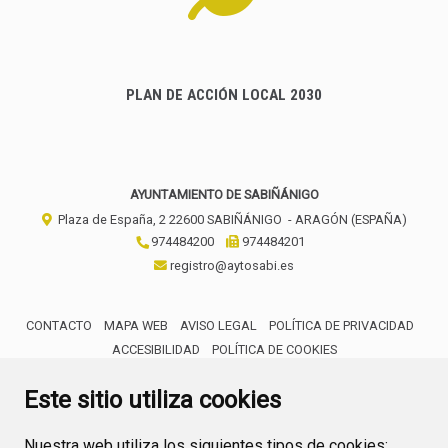
PLAN DE ACCIÓN LOCAL 2030
AYUNTAMIENTO DE SABIÑÁNIGO
Plaza de España, 2
22600
SABIÑÁNIGO
- ARAGÓN
(ESPAÑA)
974484200
974484201
registro@aytosabi.es
CONTACTO
MAPA WEB
AVISO LEGAL
POLÍTICA DE PRIVACIDAD
ACCESIBILIDAD
POLÍTICA DE COOKIES
ENLACE 
Este sitio utiliza cookies
Nuestra web utiliza los siguientes tipos de cookies: