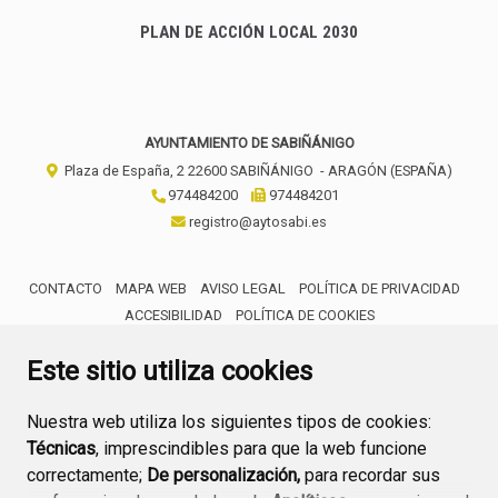
PLAN DE ACCIÓN LOCAL 2030
AYUNTAMIENTO DE SABIÑÁNIGO
Plaza de España, 2
22600
SABIÑÁNIGO
- ARAGÓN
(ESPAÑA)
974484200
974484201
registro@aytosabi.es
CONTACTO
MAPA WEB
AVISO LEGAL
POLÍTICA DE PRIVACIDAD
ACCESIBILIDAD
POLÍTICA DE COOKIES
ENLACE 
Este sitio utiliza cookies
Nuestra web utiliza los siguientes tipos de cookies:
Técnicas
, imprescindibles para que la web funcione
correctamente;
De personalización,
para recordar sus