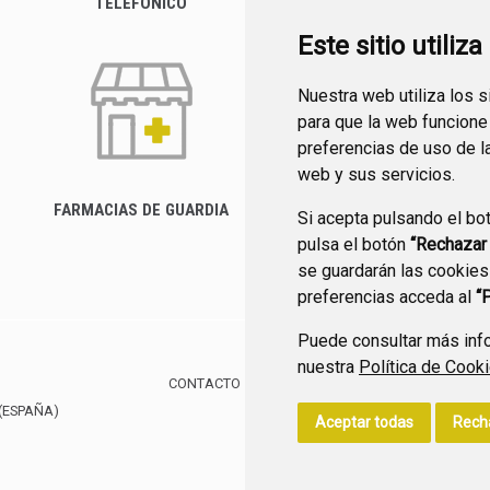
TELEFÓNICO
Este sitio utiliz
Nuestra web utiliza los 
para que la web funcione
preferencias de uso de l
web y sus servicios.
FARMACIAS DE GUARDIA
Si acepta pulsando el bo
CANAL YOUTUBE
pulsa el botón
“Rechazar
se guardarán las cookies
preferencias acceda al
“
Puede consultar más info
nuestra
Política de Cook
CONTACTO
MAPA WEB
AVISO LEGAL
POLÍTIC
(ESPAÑA)
Aceptar todas
Rech