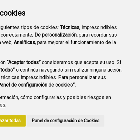
EXTERIOR QUÍMICO
a cookies
siguientes tipos de cookies:
Técnicas
, imprescindibles
 correctamente;
De personalización,
para recordar sus
a web;
Analíticas
, para mejorar el funcionamiento de la
PREGUNTAS
tón
“Aceptar todas”
consideramos que acepta su uso. Si
PLAN DE ACCIÓN LOCAL
FRECUENTES
 todas”
o continúa navegando sin realizar ninguna acción,
2030
 técnicas imprescindibles. Para personalizar sus
Panel de configuración de cookies”.
rmación, cómo configurarlas y posibles riesgos en
ies
.
A DE PRIVACIDAD
ACCESIBILIDAD
POLÍTICA DE COOKIES
azar todas
Panel de configuración de Cookies
ENLACE EXTERNO A