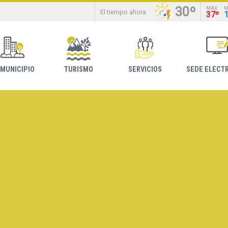
30º
MAX
M
El tiempo ahora
37º
 MUNICIPIO
TURISMO
SERVICIOS
SEDE ELECT