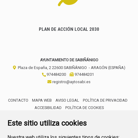
PLAN DE ACCIÓN LOCAL 2030
AYUNTAMIENTO DE SABIÑÁNIGO
Plaza de España, 2
22600
SABIÑÁNIGO
- ARAGÓN
(ESPAÑA)
974484200
974484201
registro@aytosabi.es
CONTACTO
MAPA WEB
AVISO LEGAL
POLÍTICA DE PRIVACIDAD
ACCESIBILIDAD
POLÍTICA DE COOKIES
ENLACE 
Este sitio utiliza cookies
Nuestra web utiliza los siguientes tipos de cookies: