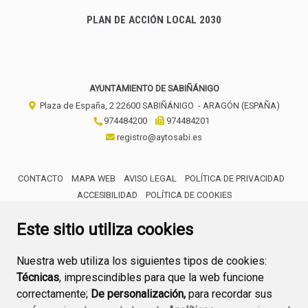
PLAN DE ACCIÓN LOCAL 2030
AYUNTAMIENTO DE SABIÑÁNIGO
Plaza de España, 2
22600
SABIÑÁNIGO
- ARAGÓN
(ESPAÑA)
974484200
974484201
registro@aytosabi.es
CONTACTO
MAPA WEB
AVISO LEGAL
POLÍTICA DE PRIVACIDAD
ACCESIBILIDAD
POLÍTICA DE COOKIES
ENLACE 
Este sitio utiliza cookies
Nuestra web utiliza los siguientes tipos de cookies:
Técnicas
, imprescindibles para que la web funcione
correctamente;
De personalización,
para recordar sus