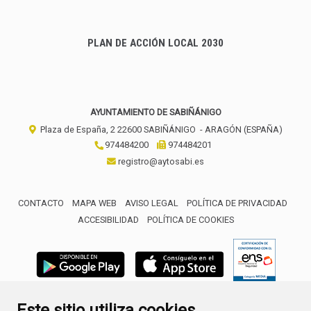
PLAN DE ACCIÓN LOCAL 2030
AYUNTAMIENTO DE SABIÑÁNIGO
Plaza de España, 2
22600
SABIÑÁNIGO
- ARAGÓN
(ESPAÑA)
974484200
974484201
registro@aytosabi.es
CONTACTO
MAPA WEB
AVISO LEGAL
POLÍTICA DE PRIVACIDAD
ACCESIBILIDAD
POLÍTICA DE COOKIES
ENLACE 
Este sitio utiliza cookies