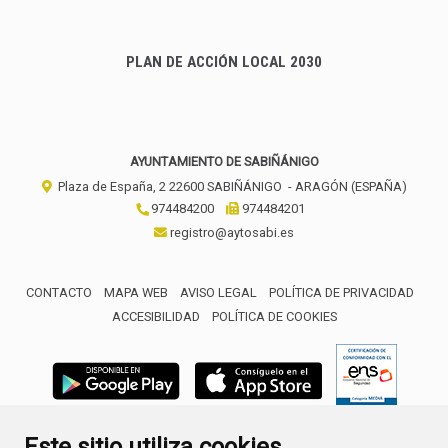
PLAN DE ACCIÓN LOCAL 2030
AYUNTAMIENTO DE SABIÑÁNIGO
Plaza de España, 2
22600
SABIÑÁNIGO
- ARAGÓN
(ESPAÑA)
974484200
974484201
registro@aytosabi.es
CONTACTO
MAPA WEB
AVISO LEGAL
POLÍTICA DE PRIVACIDAD
ACCESIBILIDAD
POLÍTICA DE COOKIES
ENLACE 
Este sitio utiliza cookies