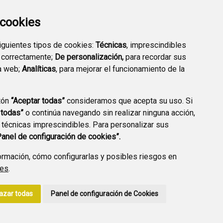
EXTERIOR QUÍMICO
a cookies
siguientes tipos de cookies:
Técnicas
, imprescindibles
 correctamente;
De personalización,
para recordar sus
a web;
Analíticas
, para mejorar el funcionamiento de la
PREGUNTAS
tón
“Aceptar todas”
consideramos que acepta su uso. Si
PLAN DE ACCIÓN LOCAL
FRECUENTES
 todas”
o continúa navegando sin realizar ninguna acción,
2030
 técnicas imprescindibles. Para personalizar sus
Panel de configuración de cookies”.
rmación, cómo configurarlas y posibles riesgos en
ies
.
A DE PRIVACIDAD
ACCESIBILIDAD
POLÍTICA DE COOKIES
azar todas
Panel de configuración de Cookies
ENLACE EXTERNO A