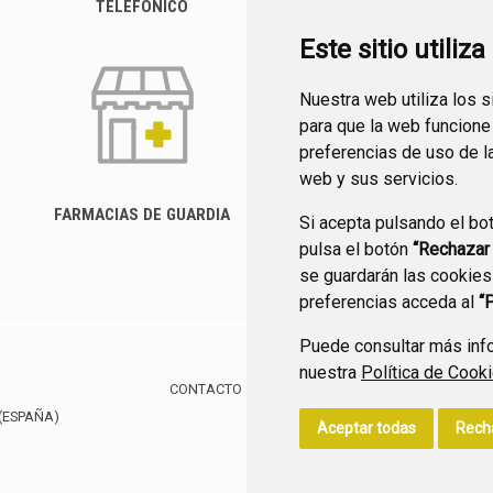
TELEFÓNICO
Este sitio utiliz
Nuestra web utiliza los 
para que la web funcione
preferencias de uso de l
web y sus servicios.
FARMACIAS DE GUARDIA
Si acepta pulsando el bo
CANAL YOUTUBE
pulsa el botón
“Rechazar
se guardarán las cookies
preferencias acceda al
“
Puede consultar más info
nuestra
Política de Cook
CONTACTO
MAPA WEB
AVISO LEGAL
POLÍTIC
(ESPAÑA)
Aceptar todas
Rech