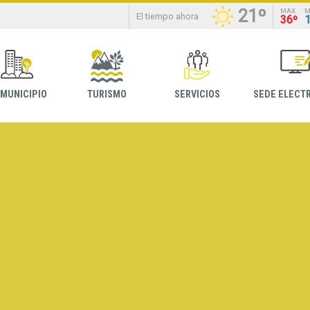
21º
MAX
M
El tiempo ahora
36º
 MUNICIPIO
TURISMO
SERVICIOS
SEDE ELECT