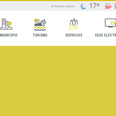
17º
MAX
M
El tiempo ahora
36º
 MUNICIPIO
TURISMO
SERVICIOS
SEDE ELECT