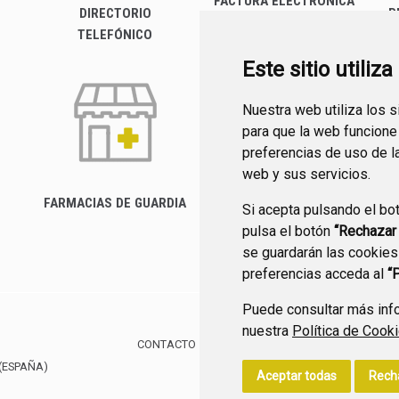
FACTURA ELECTRÓNICA
DIRECTORIO
P
TELEFÓNICO
Este sitio utiliz
Nuestra web utiliza los 
para que la web funcione
preferencias de uso de l
web y sus servicios.
FARMACIAS DE GUARDIA
Si acepta pulsando el bo
CANAL YOUTUBE
pulsa el botón
“Rechazar
se guardarán las cookies
preferencias acceda al
“
Puede consultar más info
nuestra
Política de Cook
CONTACTO
MAPA WEB
AVISO LEGAL
POLÍTIC
(ESPAÑA)
Aceptar todas
Rech