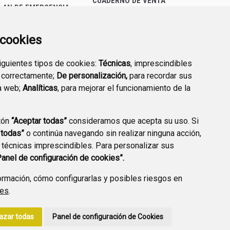
CUADERNO DE VENTA
LAN DE EMERGENCIA
EMPRESARIAL
EXTERIOR QUÍMICO
a cookies
siguientes tipos de cookies:
Técnicas
, imprescindibles
 correctamente;
De personalización,
para recordar sus
a web;
Analíticas
, para mejorar el funcionamiento de la
PREGUNTAS
tón
“Aceptar todas”
consideramos que acepta su uso. Si
PLAN DE ACCIÓN LOCAL
FRECUENTES
 todas”
o continúa navegando sin realizar ninguna acción,
2030
 técnicas imprescindibles. Para personalizar sus
Panel de configuración de cookies”.
rmación, cómo configurarlas y posibles riesgos en
ies
.
A DE PRIVACIDAD
ACCESIBILIDAD
POLÍTICA DE COOKIES
azar todas
Panel de configuración de Cookies
ENLACE EXTERNO A