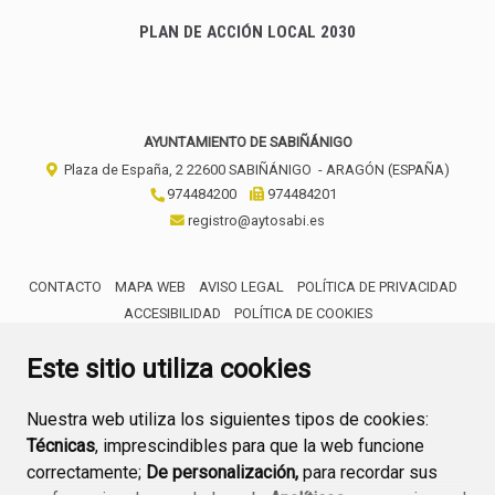
PLAN DE ACCIÓN LOCAL 2030
AYUNTAMIENTO DE SABIÑÁNIGO
Plaza de España, 2
22600
SABIÑÁNIGO
- ARAGÓN
(ESPAÑA)
974484200
974484201
registro@aytosabi.es
CONTACTO
MAPA WEB
AVISO LEGAL
POLÍTICA DE PRIVACIDAD
ACCESIBILIDAD
POLÍTICA DE COOKIES
ENLACE 
Este sitio utiliza cookies
Nuestra web utiliza los siguientes tipos de cookies:
Técnicas
, imprescindibles para que la web funcione
correctamente;
De personalización,
para recordar sus