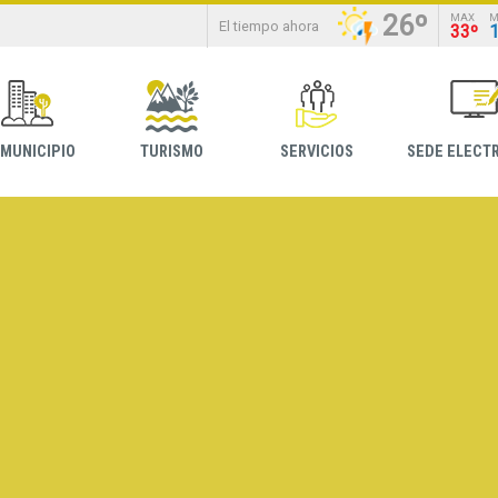
26º
MAX
M
El tiempo ahora
33º
 MUNICIPIO
TURISMO
SERVICIOS
SEDE ELECT