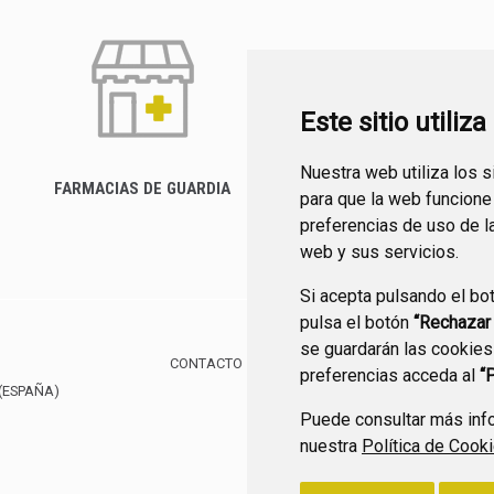
Este sitio utiliz
Nuestra web utiliza los 
FARMACIAS DE GUARDIA
para que la web funcione
CANAL YOUTUBE
preferencias de uso de l
web y sus servicios.
Si acepta pulsando el bo
pulsa el botón
“Rechazar
se guardarán las cookies
CONTACTO
MAPA WEB
AVISO LEGAL
POLÍTIC
preferencias acceda al
“
(ESPAÑA)
Puede consultar más info
nuestra
Política de Cook