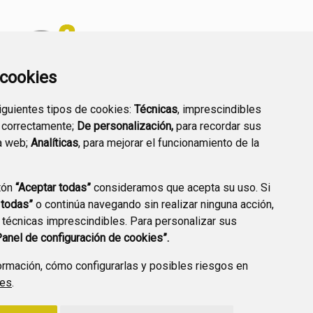
a cookies
siguientes tipos de cookies:
Técnicas
, imprescindibles
PREGUNTAS
 correctamente;
De personalización,
para recordar sus
PLAN DE ACCIÓN LOCAL
FRECUENTES
a web;
Analíticas
, para mejorar el funcionamiento de la
2030
tón
“Aceptar todas”
consideramos que acepta su uso. Si
 todas”
o continúa navegando sin realizar ninguna acción,
 técnicas imprescindibles. Para personalizar sus
A DE PRIVACIDAD
ACCESIBILIDAD
POLÍTICA DE COOKIES
Panel de configuración de cookies”.
ENLACE EXTERNO A
rmación, cómo configurarlas y posibles riesgos en
ies
.