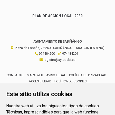
PLAN DE ACCIÓN LOCAL 2030
AYUNTAMIENTO DE SABIÑÁNIGO
Plaza de España, 2
22600
SABIÑÁNIGO
- ARAGÓN
(ESPAÑA)
974484200
974484201
registro@aytosabi.es
CONTACTO
MAPA WEB
AVISO LEGAL
POLÍTICA DE PRIVACIDAD
ACCESIBILIDAD
POLÍTICA DE COOKIES
ENLACE 
Este sitio utiliza cookies
Nuestra web utiliza los siguientes tipos de cookies:
Técnicas
, imprescindibles para que la web funcione