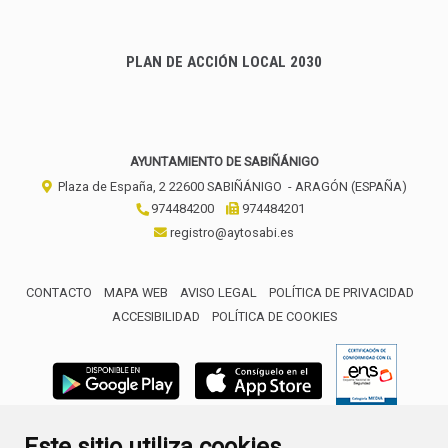
PLAN DE ACCIÓN LOCAL 2030
AYUNTAMIENTO DE SABIÑÁNIGO
Plaza de España, 2
22600
SABIÑÁNIGO
- ARAGÓN
(ESPAÑA)
974484200
974484201
registro@aytosabi.es
CONTACTO
MAPA WEB
AVISO LEGAL
POLÍTICA DE PRIVACIDAD
ACCESIBILIDAD
POLÍTICA DE COOKIES
ENLACE 
Este sitio utiliza cookies