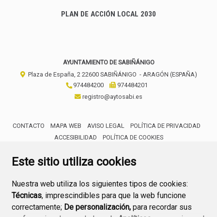
PLAN DE ACCIÓN LOCAL 2030
AYUNTAMIENTO DE SABIÑÁNIGO
Plaza de España, 2
22600
SABIÑÁNIGO
- ARAGÓN
(ESPAÑA)
974484200
974484201
registro@aytosabi.es
CONTACTO
MAPA WEB
AVISO LEGAL
POLÍTICA DE PRIVACIDAD
ACCESIBILIDAD
POLÍTICA DE COOKIES
ENLACE 
Este sitio utiliza cookies
Nuestra web utiliza los siguientes tipos de cookies:
Técnicas
, imprescindibles para que la web funcione
correctamente;
De personalización,
para recordar sus