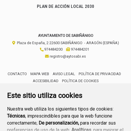
PLAN DE ACCIÓN LOCAL 2030
AYUNTAMIENTO DE SABIÑÁNIGO
Plaza de España, 2
22600
SABIÑÁNIGO
- ARAGÓN
(ESPAÑA)
974484200
974484201
registro@aytosabi.es
CONTACTO
MAPA WEB
AVISO LEGAL
POLÍTICA DE PRIVACIDAD
ACCESIBILIDAD
POLÍTICA DE COOKIES
ENLACE 
Este sitio utiliza cookies
Nuestra web utiliza los siguientes tipos de cookies:
Técnicas
, imprescindibles para que la web funcione
correctamente;
De personalización,
para recordar sus
preferencias de uso de la web;
Analíticas
, para mejorar el