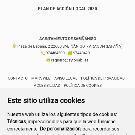
PLAN DE ACCIÓN LOCAL 2030
AYUNTAMIENTO DE SABIÑÁNIGO
Plaza de España, 2
22600
SABIÑÁNIGO
- ARAGÓN
(ESPAÑA)
974484200
974484201
registro@aytosabi.es
CONTACTO
MAPA WEB
AVISO LEGAL
POLÍTICA DE PRIVACIDAD
ACCESIBILIDAD
POLÍTICA DE COOKIES
ENLACE 
Este sitio utiliza cookies
Nuestra web utiliza los siguientes tipos de cookies:
Técnicas
, imprescindibles para que la web funcione
correctamente;
De personalización,
para recordar sus