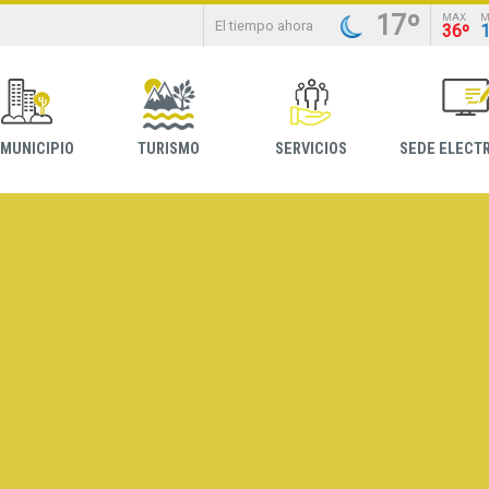
17º
MAX
M
El tiempo ahora
36º
 MUNICIPIO
TURISMO
SERVICIOS
SEDE ELECT