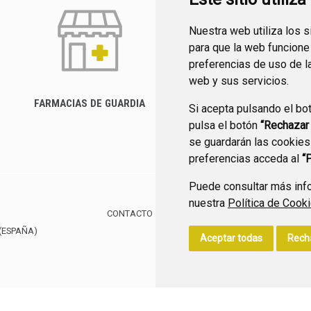
Nuestra web utiliza los 
para que la web funcione
preferencias de uso de l
web y sus servicios.
FARMACIAS DE GUARDIA
Si acepta pulsando el bo
CANAL YOUTUBE
pulsa el botón
“Rechazar
se guardarán las cookies
preferencias acceda al
“
Puede consultar más info
nuestra
Política de Cook
CONTACTO
MAPA WEB
AVISO LEGAL
POLÍTIC
(ESPAÑA)
Aceptar todas
Rech