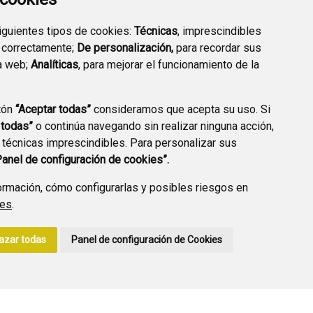
siguientes tipos de cookies:
Técnicas
, imprescindibles
 correctamente;
De personalización,
para recordar sus
a web;
Analíticas
, para mejorar el funcionamiento de la
PREGUNTAS
tón
“Aceptar todas”
consideramos que acepta su uso. Si
PLAN DE ACCIÓN LOCAL
FRECUENTES
 todas”
o continúa navegando sin realizar ninguna acción,
2030
 técnicas imprescindibles. Para personalizar sus
Panel de configuración de cookies”.
rmación, cómo configurarlas y posibles riesgos en
ies
.
A DE PRIVACIDAD
ACCESIBILIDAD
POLÍTICA DE COOKIES
azar todas
Panel de configuración de Cookies
ENLACE EXTERNO A