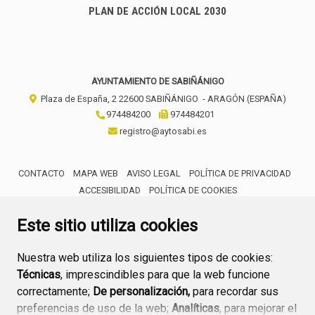
PLAN DE ACCIÓN LOCAL 2030
AYUNTAMIENTO DE SABIÑÁNIGO
Plaza de España, 2
22600
SABIÑÁNIGO
- ARAGÓN
(ESPAÑA)
974484200
974484201
registro@aytosabi.es
CONTACTO
MAPA WEB
AVISO LEGAL
POLÍTICA DE PRIVACIDAD
ACCESIBILIDAD
POLÍTICA DE COOKIES
ENLACE 
Este sitio utiliza cookies
Nuestra web utiliza los siguientes tipos de cookies:
Técnicas
, imprescindibles para que la web funcione
correctamente;
De personalización,
para recordar sus
preferencias de uso de la web;
Analíticas
, para mejorar el