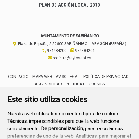
PLAN DE ACCIÓN LOCAL 2030
AYUNTAMIENTO DE SABIÑÁNIGO
Plaza de España, 2
22600
SABIÑÁNIGO
- ARAGÓN
(ESPAÑA)
974484200
974484201
registro@aytosabi.es
CONTACTO
MAPA WEB
AVISO LEGAL
POLÍTICA DE PRIVACIDAD
ACCESIBILIDAD
POLÍTICA DE COOKIES
ENLACE 
Este sitio utiliza cookies
Nuestra web utiliza los siguientes tipos de cookies:
Técnicas
, imprescindibles para que la web funcione
correctamente;
De personalización,
para recordar sus
preferencias de uso de la web;
Analíticas
, para mejorar el