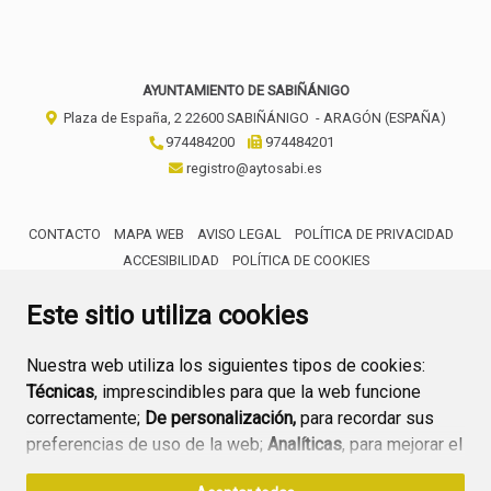
AYUNTAMIENTO DE SABIÑÁNIGO
Plaza de España, 2
22600
SABIÑÁNIGO
- ARAGÓN
(ESPAÑA)
974484200
974484201
registro@aytosabi.es
CONTACTO
MAPA WEB
AVISO LEGAL
POLÍTICA DE PRIVACIDAD
ACCESIBILIDAD
POLÍTICA DE COOKIES
ENLACE 
Este sitio utiliza cookies
Nuestra web utiliza los siguientes tipos de cookies:
Técnicas
, imprescindibles para que la web funcione
correctamente;
De personalización,
para recordar sus
preferencias de uso de la web;
Analíticas
, para mejorar el
funcionamiento de la web y sus servicios.