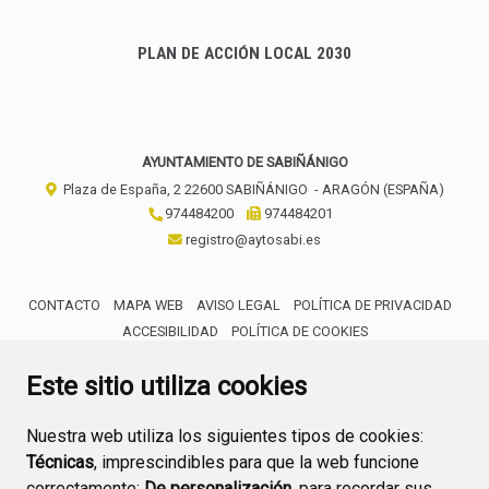
PLAN DE ACCIÓN LOCAL 2030
AYUNTAMIENTO DE SABIÑÁNIGO
Plaza de España, 2
22600
SABIÑÁNIGO
- ARAGÓN
(ESPAÑA)
974484200
974484201
registro@aytosabi.es
CONTACTO
MAPA WEB
AVISO LEGAL
POLÍTICA DE PRIVACIDAD
ACCESIBILIDAD
POLÍTICA DE COOKIES
ENLACE 
Este sitio utiliza cookies
Nuestra web utiliza los siguientes tipos de cookies:
Técnicas
, imprescindibles para que la web funcione
correctamente;
De personalización,
para recordar sus