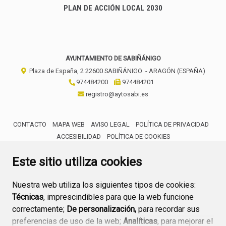
PLAN DE ACCIÓN LOCAL 2030
AYUNTAMIENTO DE SABIÑÁNIGO
Plaza de España, 2
22600
SABIÑÁNIGO
- ARAGÓN
(ESPAÑA)
974484200
974484201
registro@aytosabi.es
CONTACTO
MAPA WEB
AVISO LEGAL
POLÍTICA DE PRIVACIDAD
ACCESIBILIDAD
POLÍTICA DE COOKIES
ENLACE 
Este sitio utiliza cookies
Nuestra web utiliza los siguientes tipos de cookies:
Técnicas
, imprescindibles para que la web funcione
correctamente;
De personalización,
para recordar sus
preferencias de uso de la web;
Analíticas
, para mejorar el