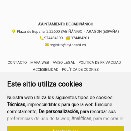
AYUNTAMIENTO DE SABIÑÁNIGO
Plaza de España, 2
22600
SABIÑÁNIGO
- ARAGÓN
(ESPAÑA)
974484200
974484201
registro@aytosabi.es
CONTACTO
MAPA WEB
AVISO LEGAL
POLÍTICA DE PRIVACIDAD
ACCESIBILIDAD
POLÍTICA DE COOKIES
ENLACE 
Este sitio utiliza cookies
Nuestra web utiliza los siguientes tipos de cookies:
Técnicas
, imprescindibles para que la web funcione
correctamente;
De personalización,
para recordar sus
preferencias de uso de la web;
Analíticas
, para mejorar el
funcionamiento de la web y sus servicios.