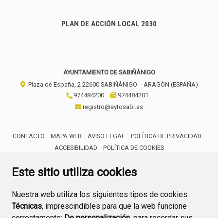
PLAN DE ACCIÓN LOCAL 2030
AYUNTAMIENTO DE SABIÑÁNIGO
Plaza de España, 2
22600
SABIÑÁNIGO
- ARAGÓN
(ESPAÑA)
974484200
974484201
registro@aytosabi.es
CONTACTO
MAPA WEB
AVISO LEGAL
POLÍTICA DE PRIVACIDAD
ACCESIBILIDAD
POLÍTICA DE COOKIES
ENLACE 
Este sitio utiliza cookies
Nuestra web utiliza los siguientes tipos de cookies:
Técnicas
, imprescindibles para que la web funcione
correctamente;
De personalización,
para recordar sus