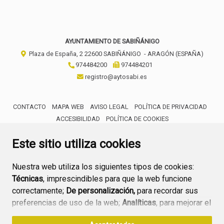
AYUNTAMIENTO DE SABIÑÁNIGO
Plaza de España, 2
22600
SABIÑÁNIGO
- ARAGÓN
(ESPAÑA)
974484200
974484201
registro@aytosabi.es
CONTACTO
MAPA WEB
AVISO LEGAL
POLÍTICA DE PRIVACIDAD
ACCESIBILIDAD
POLÍTICA DE COOKIES
ENLACE 
Este sitio utiliza cookies
Nuestra web utiliza los siguientes tipos de cookies:
Técnicas
, imprescindibles para que la web funcione
correctamente;
De personalización,
para recordar sus
preferencias de uso de la web;
Analíticas
, para mejorar el
funcionamiento de la web y sus servicios.