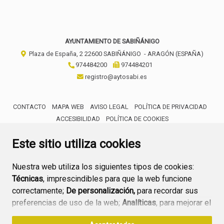
AYUNTAMIENTO DE SABIÑÁNIGO
Plaza de España, 2
22600
SABIÑÁNIGO
- ARAGÓN
(ESPAÑA)
974484200
974484201
registro@aytosabi.es
CONTACTO
MAPA WEB
AVISO LEGAL
POLÍTICA DE PRIVACIDAD
ACCESIBILIDAD
POLÍTICA DE COOKIES
ENLACE 
Este sitio utiliza cookies
Nuestra web utiliza los siguientes tipos de cookies:
Técnicas
, imprescindibles para que la web funcione
correctamente;
De personalización,
para recordar sus
preferencias de uso de la web;
Analíticas
, para mejorar el
funcionamiento de la web y sus servicios.