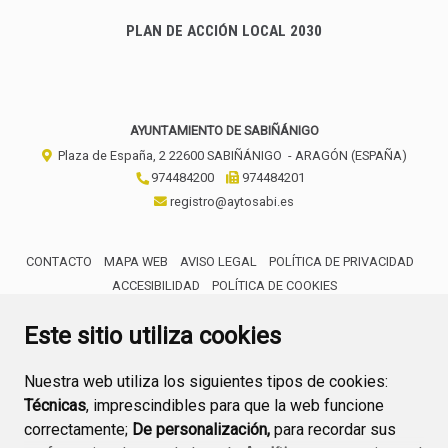
PLAN DE ACCIÓN LOCAL 2030
AYUNTAMIENTO DE SABIÑÁNIGO
Plaza de España, 2
22600
SABIÑÁNIGO
- ARAGÓN
(ESPAÑA)
974484200
974484201
registro@aytosabi.es
CONTACTO
MAPA WEB
AVISO LEGAL
POLÍTICA DE PRIVACIDAD
ACCESIBILIDAD
POLÍTICA DE COOKIES
ENLACE 
Este sitio utiliza cookies
Nuestra web utiliza los siguientes tipos de cookies:
Técnicas
, imprescindibles para que la web funcione
correctamente;
De personalización,
para recordar sus