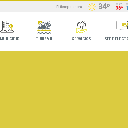
34º
MAX
M
El tiempo ahora
36º
 MUNICIPIO
TURISMO
SERVICIOS
SEDE ELECT