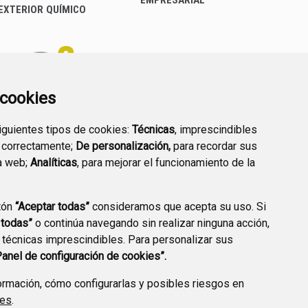
EXTERIOR QUÍMICO
a cookies
siguientes tipos de cookies:
Técnicas
, imprescindibles
PREGUNTAS
 correctamente;
De personalización,
para recordar sus
PLAN DE ACCIÓN LOCAL
FRECUENTES
a web;
Analíticas
, para mejorar el funcionamiento de la
2030
tón
“Aceptar todas”
consideramos que acepta su uso. Si
 todas”
o continúa navegando sin realizar ninguna acción,
 técnicas imprescindibles. Para personalizar sus
A DE PRIVACIDAD
ACCESIBILIDAD
POLÍTICA DE COOKIES
Panel de configuración de cookies”.
ENLACE EXTERNO A
rmación, cómo configurarlas y posibles riesgos en
ies
.