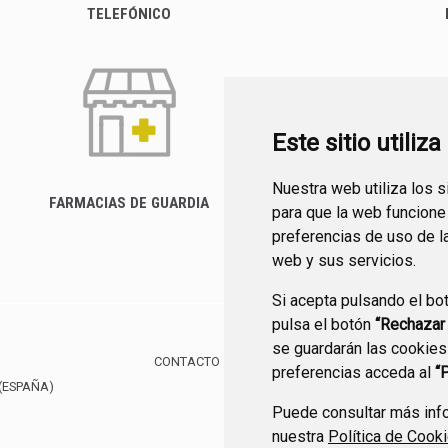
TELEFÓNICO
Este sitio utiliz
Nuestra web utiliza los 
FARMACIAS DE GUARDIA
para que la web funcione
CANAL YOUTUBE
preferencias de uso de l
web y sus servicios.
Si acepta pulsando el bo
pulsa el botón
“Rechazar
se guardarán las cookies
CONTACTO
MAPA WEB
AVISO LEGAL
POLÍTIC
preferencias acceda al
“
(ESPAÑA)
Puede consultar más info
nuestra
Política de Cook