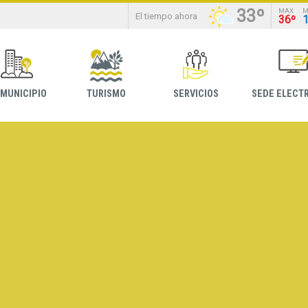
33º
MAX
M
El tiempo ahora
36º
 MUNICIPIO
TURISMO
SERVICIOS
SEDE ELECT