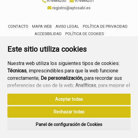
974484200
974484201
registro@aytosabi.es
CONTACTO
MAPA WEB
AVISO LEGAL
POLÍTICA DE PRIVACIDAD
ACCESIBILIDAD
POLÍTICA DE COOKIES
ENLACE 
Este sitio utiliza cookies
Nuestra web utiliza los siguientes tipos de cookies:
Técnicas
, imprescindibles para que la web funcione
correctamente;
De personalización,
para recordar sus
preferencias de uso de la web;
Analíticas
, para mejorar el
funcionamiento de la web y sus servicios.
Aceptar todas
Si acepta pulsando el botón
“Aceptar todas”
Rechazar todas
consideramos que acepta su uso. Si pulsa el botón
“Rechazar todas”
o continúa navegando sin realizar
Panel de configuración de Cookies
ninguna acción, se guardarán las cookies técnicas
imprescindibles. Para personalizar sus preferencias