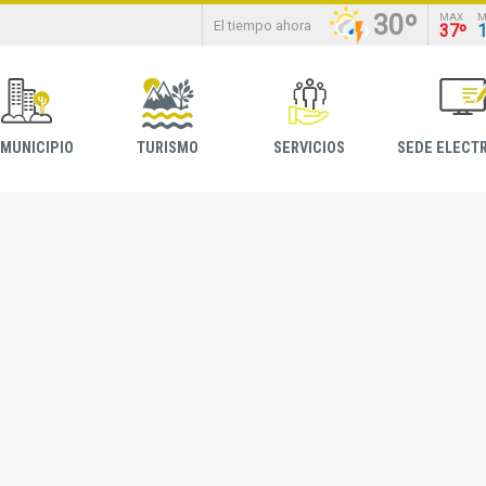
30º
MAX
M
El tiempo ahora
37º
 MUNICIPIO
TURISMO
SERVICIOS
SEDE ELECT