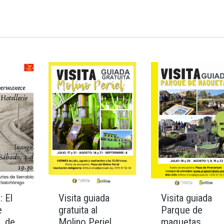
: El
Visita guiada
Visita guiada
e
gratuita al
Parque de
, de
Molino Periel
maquetas