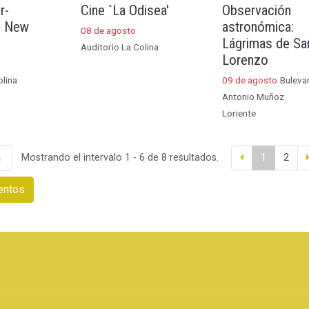
r-
Cine `La Odisea'
Observación
d New
astronómica:
08 de agosto
Lágrimas de Sa
Auditorio La Colina
Lorenzo
olina
09 de agosto
Buleva
Antonio Muñoz
Loriente
Mostrando el intervalo 1 - 6 de 8 resultados.
1
2
entos