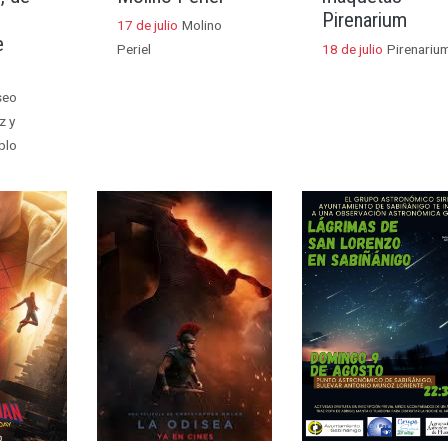
Pirenarium
17 de julio
Molino
e
Periel
18 de julio
Pirenariu
seo
z y
blo