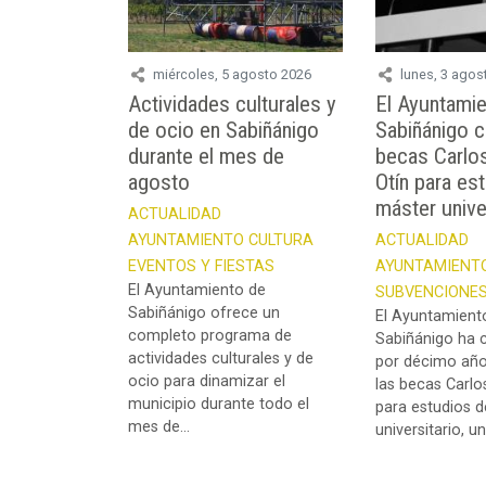
miércoles, 5 agosto 2026
lunes, 3 agos
Actividades culturales y
El Ayuntami
de ocio en Sabiñánigo
Sabiñánigo 
durante el mes de
becas Carlo
agosto
Otín para es
máster unive
ACTUALIDAD
AYUNTAMIENTO
CULTURA
ACTUALIDAD
EVENTOS Y FIESTAS
AYUNTAMIENT
El Ayuntamiento de
SUBVENCIONES
Sabiñánigo ofrece un
El Ayuntamient
completo programa de
Sabiñánigo ha 
actividades culturales y de
por décimo año
ocio para dinamizar el
las becas Carlo
municipio durante todo el
para estudios 
mes de...
universitario, una