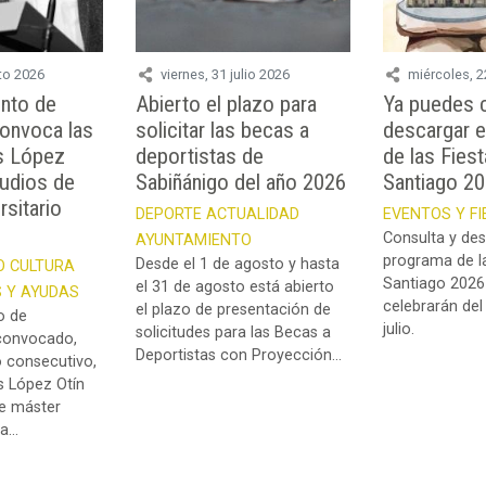
to 2026
viernes, 31 julio 2026
miércoles, 2
ento de
Abierto el plazo para
Ya puedes c
convoca las
solicitar las becas a
descargar e
s López
deportistas de
de las Fies
tudios de
Sabiñánigo del año 2026
Santiago 2
rsitario
DEPORTE
ACTUALIDAD
EVENTOS Y F
Consulta y des
AYUNTAMIENTO
programa de la
Desde el 1 de agosto y hasta
O
CULTURA
Santiago 2026
el 31 de agosto está abierto
 Y AYUDAS
celebrarán del
el plazo de presentación de
o de
julio.
solicitudes para las Becas a
convocado,
Deportistas con Proyección...
 consecutivo,
s López Otín
de máster
...