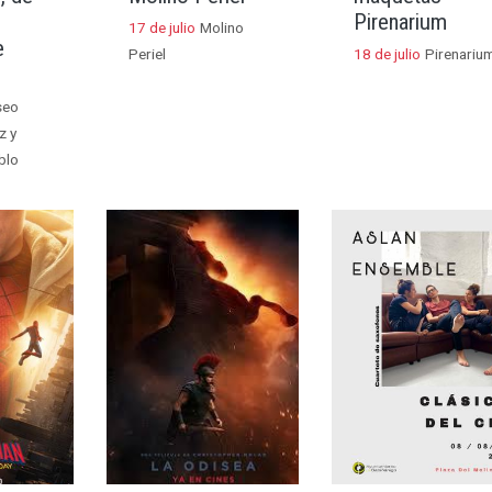
Pirenarium
17 de julio
Molino
e
Periel
18 de julio
Pirenariu
seo
z y
blo