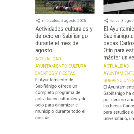
miércoles, 5 agosto 2026
lunes, 3 agos
Actividades culturales y
El Ayuntami
de ocio en Sabiñánigo
Sabiñánigo 
durante el mes de
becas Carlo
agosto
Otín para es
máster unive
ACTUALIDAD
AYUNTAMIENTO
CULTURA
ACTUALIDAD
EVENTOS Y FIESTAS
AYUNTAMIENT
El Ayuntamiento de
SUBVENCIONES
Sabiñánigo ofrece un
El Ayuntamient
completo programa de
Sabiñánigo ha 
actividades culturales y de
por décimo año
ocio para dinamizar el
las becas Carlo
municipio durante todo el
para estudios 
mes de...
universitario, una