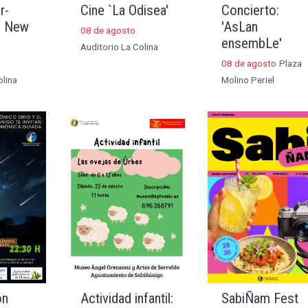
r-
Cine `La Odisea'
Concierto:
d New
'AsLan
08 de agosto
ensembLe'
Auditorio La Colina
08 de agosto
Plaza
olina
Molino Periel
ón
Actividad infantil:
SabiÑam Fest