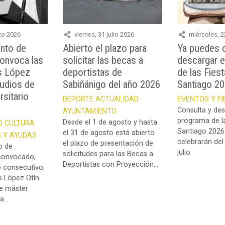
to 2026
viernes, 31 julio 2026
miércoles, 2
ento de
Abierto el plazo para
Ya puedes c
convoca las
solicitar las becas a
descargar e
s López
deportistas de
de las Fies
tudios de
Sabiñánigo del año 2026
Santiago 2
rsitario
DEPORTE
ACTUALIDAD
EVENTOS Y F
Consulta y des
AYUNTAMIENTO
programa de la
Desde el 1 de agosto y hasta
O
CULTURA
Santiago 2026
el 31 de agosto está abierto
 Y AYUDAS
celebrarán del
el plazo de presentación de
o de
julio.
solicitudes para las Becas a
convocado,
Deportistas con Proyección...
 consecutivo,
s López Otín
de máster
...