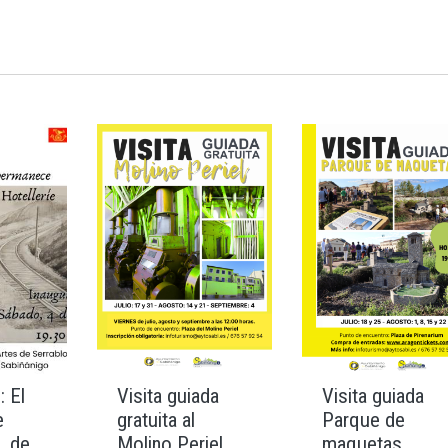
: El
Visita guiada
Visita guiada
e
gratuita al
Parque de
, de
Molino Periel
maquetas