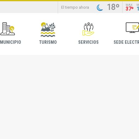
18º
MAX
M
El tiempo ahora
37º
 MUNICIPIO
TURISMO
SERVICIOS
SEDE ELECT