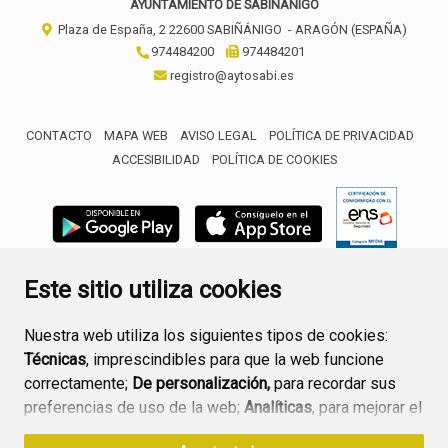
AYUNTAMIENTO DE SABIÑÁNIGO
Plaza de España, 2
22600
SABIÑÁNIGO
- ARAGÓN
(ESPAÑA)
974484200
974484201
registro@aytosabi.es
CONTACTO
MAPA WEB
AVISO LEGAL
POLÍTICA DE PRIVACIDAD
ACCESIBILIDAD
POLÍTICA DE COOKIES
ENLACE 
Este sitio utiliza cookies
Nuestra web utiliza los siguientes tipos de cookies:
Técnicas
, imprescindibles para que la web funcione
correctamente;
De personalización,
para recordar sus
preferencias de uso de la web;
Analíticas
, para mejorar el
funcionamiento de la web y sus servicios.