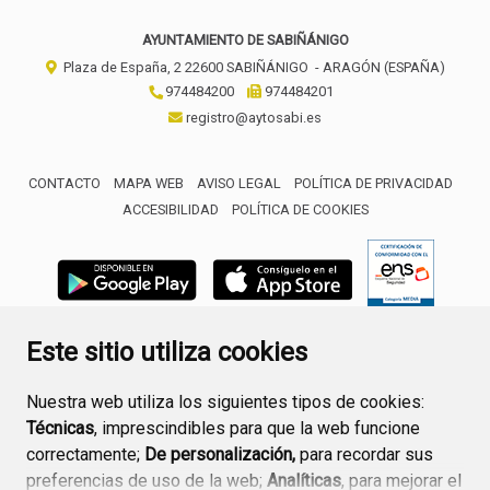
AYUNTAMIENTO DE SABIÑÁNIGO
Plaza de España, 2
22600
SABIÑÁNIGO
- ARAGÓN
(ESPAÑA)
974484200
974484201
registro@aytosabi.es
CONTACTO
MAPA WEB
AVISO LEGAL
POLÍTICA DE PRIVACIDAD
ACCESIBILIDAD
POLÍTICA DE COOKIES
ENLACE 
Este sitio utiliza cookies
Nuestra web utiliza los siguientes tipos de cookies:
Técnicas
, imprescindibles para que la web funcione
correctamente;
De personalización,
para recordar sus
preferencias de uso de la web;
Analíticas
, para mejorar el