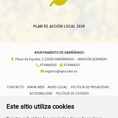
PLAN DE ACCIÓN LOCAL 2030
AYUNTAMIENTO DE SABIÑÁNIGO
Plaza de España, 2
22600
SABIÑÁNIGO
- ARAGÓN
(ESPAÑA)
974484200
974484201
registro@aytosabi.es
CONTACTO
MAPA WEB
AVISO LEGAL
POLÍTICA DE PRIVACIDAD
ACCESIBILIDAD
POLÍTICA DE COOKIES
ENLACE 
Este sitio utiliza cookies