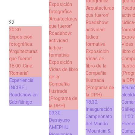
fotográfica:
que fu
Exposición
'Arquitecturas
Roads
fotográfica:
que fueron'
activi
'Arquitecturas
22
Roadshow:
lúdica
que fueron'
20:30:
actividad
format
Roadshow:
Exposición
lúdica-
Expos
actividad
fotográfica:
formativa
Vidas
lúdica-
'Arquitecturas
Exposición
libro d
formativa
que fueron'
Vidas de
Compa
Exposición
18:00:
Cine:
libro de la
Ilustr
Vidas de libro
'Romería'
Compañía
(Prog
de la
Experiencia
Ilustrada
la DP
Compañía
INCIBE |
(Programa de
Reuni
Ilustrada
Roadshow en
la DPH)
alcald
(Programa de
Sabiñánigo
18:30:
Comar
la DPH)
Inauguración
Gálle
09:30:
Campeonato
11:00:
Desayuno
del Mundo
Prese
AMEPHU.
"Mountain &
Camp
Bienvenida