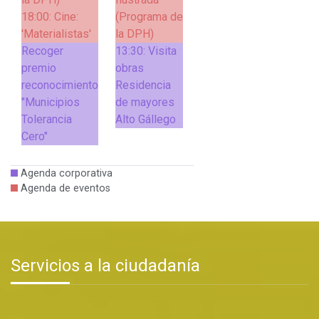
18:00:
Cine:
(Programa de
'Materialistas'
la DPH)
Recoger
13:30:
Visita
premio
obras
reconocimiento
Residencia
"Municipios
de mayores
Tolerancia
Alto Gállego
Cero"
Agenda corporativa
Agenda de eventos
Servicios a la ciudadanía