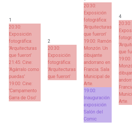
20:30:
Exposición
4
1
fotográfica:
20:30:
20:30:
'Arquitecturas
Expos
Exposición
que fueron'
fotogr
fotográfica:
2
19:00:
Ramón
'Arqui
'Arquitecturas
20:30:
Monzón. Un
que fu
que fueron'
Exposición
dibujante
19:00
21:45:
Cine:
fotográfica:
andorrano en
Monzó
'Agárralo como
'Arquitecturas
Francia. Sala
dibuja
puedas'
que fueron'
Municipal de
andorr
19:00:
Cine:
Arte.
Franci
'Campamento
19:00:
Munici
Garra de Oso'
Inauguración
Arte.
exposición
Salón del
Comic