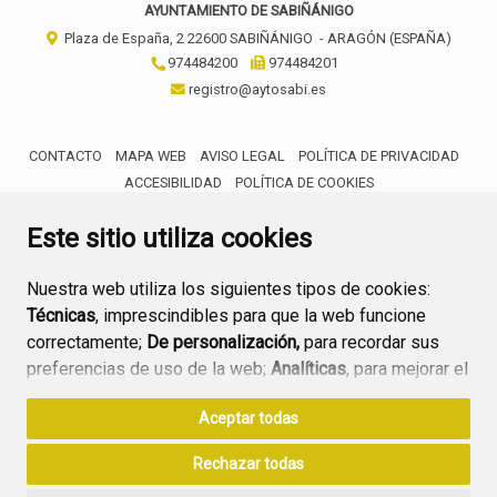
AYUNTAMIENTO DE SABIÑÁNIGO
Plaza de España, 2
22600
SABIÑÁNIGO
- ARAGÓN
(ESPAÑA)
974484200
974484201
registro@aytosabi.es
CONTACTO
MAPA WEB
AVISO LEGAL
POLÍTICA DE PRIVACIDAD
ACCESIBILIDAD
POLÍTICA DE COOKIES
ENLACE 
Este sitio utiliza cookies
Nuestra web utiliza los siguientes tipos de cookies:
Técnicas
, imprescindibles para que la web funcione
correctamente;
De personalización,
para recordar sus
preferencias de uso de la web;
Analíticas
, para mejorar el
funcionamiento de la web y sus servicios.
Aceptar todas
Si acepta pulsando el botón
“Aceptar todas”
Rechazar todas
consideramos que acepta su uso. Si pulsa el botón
“Rechazar todas”
o continúa navegando sin realizar