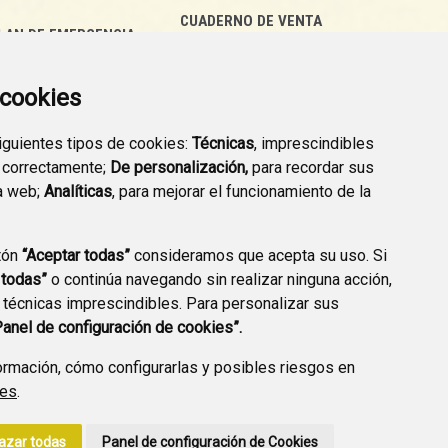
CUADERNO DE VENTA
LAN DE EMERGENCIA
EMPRESARIAL
EXTERIOR QUÍMICO
a cookies
siguientes tipos de cookies:
Técnicas
, imprescindibles
 correctamente;
De personalización,
para recordar sus
a web;
Analíticas
, para mejorar el funcionamiento de la
PREGUNTAS
tón
“Aceptar todas”
consideramos que acepta su uso. Si
PLAN DE ACCIÓN LOCAL
FRECUENTES
 todas”
o continúa navegando sin realizar ninguna acción,
2030
 técnicas imprescindibles. Para personalizar sus
Panel de configuración de cookies”.
rmación, cómo configurarlas y posibles riesgos en
ies
.
A DE PRIVACIDAD
ACCESIBILIDAD
POLÍTICA DE COOKIES
azar todas
Panel de configuración de Cookies
ENLACE EXTERNO A