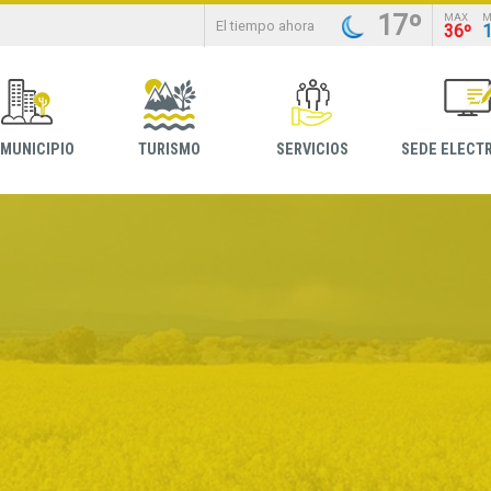
17º
MAX
M
El tiempo ahora
36º
 MUNICIPIO
TURISMO
SERVICIOS
SEDE ELECT