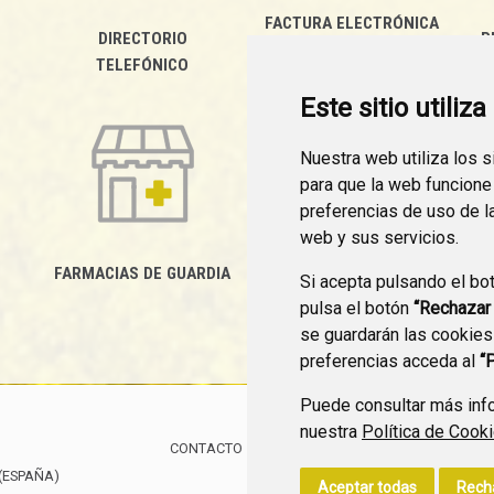
FACTURA ELECTRÓNICA
DIRECTORIO
P
TELEFÓNICO
Este sitio utiliz
Nuestra web utiliza los 
para que la web funcione
preferencias de uso de l
web y sus servicios.
FARMACIAS DE GUARDIA
Si acepta pulsando el bo
CANAL YOUTUBE
pulsa el botón
“Rechazar
se guardarán las cookies
preferencias acceda al
“
Puede consultar más info
nuestra
Política de Cook
CONTACTO
MAPA WEB
AVISO LEGAL
POLÍTIC
(ESPAÑA)
Aceptar todas
Rech