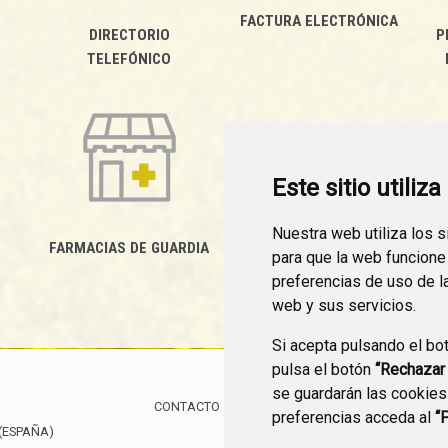
FACTURA ELECTRÓNICA
DIRECTORIO
P
TELEFÓNICO
Este sitio utiliz
Nuestra web utiliza los 
FARMACIAS DE GUARDIA
para que la web funcione
CANAL YOUTUBE
preferencias de uso de l
web y sus servicios.
Si acepta pulsando el bo
pulsa el botón
“Rechazar
se guardarán las cookies
CONTACTO
MAPA WEB
AVISO LEGAL
POLÍTIC
preferencias acceda al
“
(ESPAÑA)