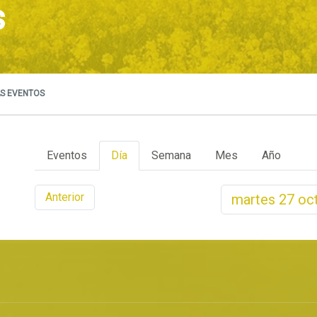
s
S EVENTOS
Eventos
Día
Semana
Mes
Año
Anterior
martes
27
oc