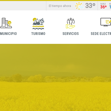
33º
MAX
M
El tiempo ahora
36º
 MUNICIPIO
TURISMO
SERVICIOS
SEDE ELECT