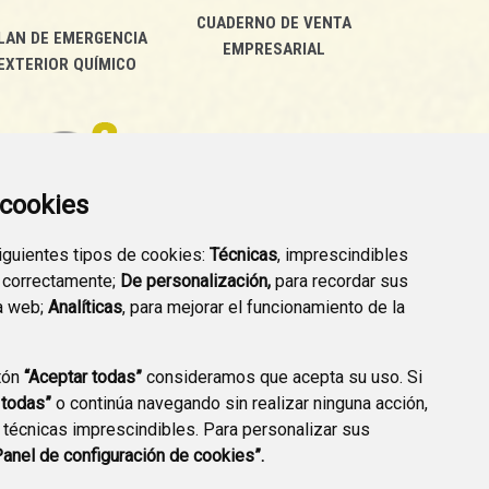
CUADERNO DE VENTA
LAN DE EMERGENCIA
EMPRESARIAL
EXTERIOR QUÍMICO
a cookies
siguientes tipos de cookies:
Técnicas
, imprescindibles
PREGUNTAS
 correctamente;
De personalización,
para recordar sus
PLAN DE ACCIÓN LOCAL
FRECUENTES
a web;
Analíticas
, para mejorar el funcionamiento de la
2030
tón
“Aceptar todas”
consideramos que acepta su uso. Si
 todas”
o continúa navegando sin realizar ninguna acción,
 técnicas imprescindibles. Para personalizar sus
A DE PRIVACIDAD
ACCESIBILIDAD
POLÍTICA DE COOKIES
Panel de configuración de cookies”.
ENLACE EXTERNO A