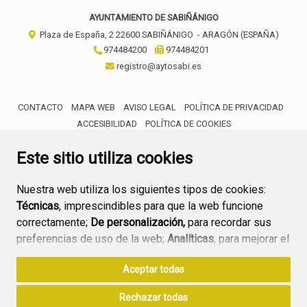
AYUNTAMIENTO DE SABIÑÁNIGO
Plaza de España, 2
22600
SABIÑÁNIGO
- ARAGÓN
(ESPAÑA)
974484200
974484201
registro@aytosabi.es
CONTACTO
MAPA WEB
AVISO LEGAL
POLÍTICA DE PRIVACIDAD
ACCESIBILIDAD
POLÍTICA DE COOKIES
ENLACE 
Este sitio utiliza cookies
Nuestra web utiliza los siguientes tipos de cookies:
Técnicas
, imprescindibles para que la web funcione
correctamente;
De personalización,
para recordar sus
preferencias de uso de la web;
Analíticas
, para mejorar el
funcionamiento de la web y sus servicios.
Aceptar todas
Si acepta pulsando el botón
“Aceptar todas”
Rechazar todas
consideramos que acepta su uso. Si pulsa el botón