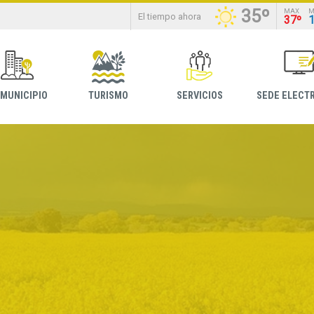
35º
MAX
M
El tiempo ahora
37º
 MUNICIPIO
TURISMO
SERVICIOS
SEDE ELECT