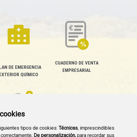
CUADERNO DE VENTA
LAN DE EMERGENCIA
EMPRESARIAL
EXTERIOR QUÍMICO
a cookies
siguientes tipos de cookies:
Técnicas
, imprescindibles
PREGUNTAS
 correctamente;
De personalización,
para recordar sus
PLAN DE ACCIÓN LOCAL