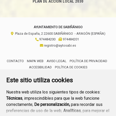
PLAN DE ACCIÓN LOCAL 2030
AYUNTAMIENTO DE SABIÑÁNIGO
Plaza de España, 2
22600
SABIÑÁNIGO
- ARAGÓN
(ESPAÑA)
974484200
974484201
registro@aytosabi.es
CONTACTO
MAPA WEB
AVISO LEGAL
POLÍTICA DE PRIVACIDAD
ACCESIBILIDAD
POLÍTICA DE COOKIES
ENLACE 
Este sitio utiliza cookies
Nuestra web utiliza los siguientes tipos de cookies:
Técnicas
, imprescindibles para que la web funcione
correctamente;
De personalización,
para recordar sus
preferencias de uso de la web;
Analíticas
, para mejorar el