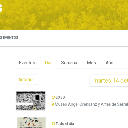
s
S EVENTOS
Eventos
Día
Semana
Mes
Año
Anterior
martes
14
oc
20:30
Museo Angel Orensanz y Artes de Serra
Todo el dia