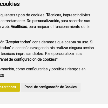
a cookies
siguientes tipos de cookies:
Técnicas
, imprescindibles
PREGUNTAS
 correctamente;
De personalización,
para recordar sus
PLAN DE ACCIÓN LOCAL
FRECUENTES
a web;
Analíticas
, para mejorar el funcionamiento de la
2030
tón
“Aceptar todas”
consideramos que acepta su uso. Si
 todas”
o continúa navegando sin realizar ninguna acción,
 técnicas imprescindibles. Para personalizar sus
A DE PRIVACIDAD
ACCESIBILIDAD
POLÍTICA DE COOKIES
Panel de configuración de cookies”.
ENLACE EXTERNO A
rmación, cómo configurarlas y posibles riesgos en
ies
.
azar todas
Panel de configuración de Cookies