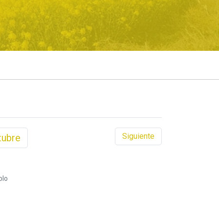
Siguiente
tubre
blo