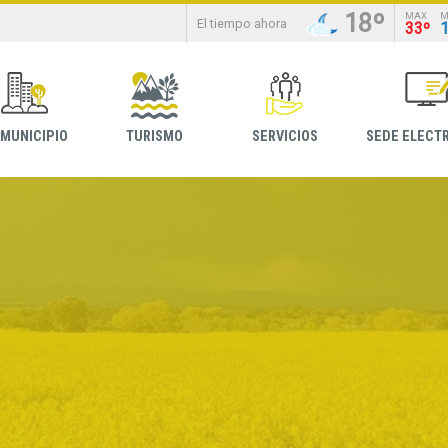
18º
MAX
M
El tiempo ahora
33º
 MUNICIPIO
TURISMO
SERVICIOS
SEDE ELECT