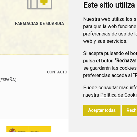
Este sitio utiliz
Nuestra web utiliza los 
FARMACIAS DE GUARDIA
para que la web funcione
CANAL YOUTUBE
preferencias de uso de l
web y sus servicios.
Si acepta pulsando el bo
pulsa el botón
“Rechazar
se guardarán las cookies
CONTACTO
MAPA WEB
AVISO LEGAL
POLÍTIC
preferencias acceda al
“
(ESPAÑA)
Puede consultar más info
nuestra
Política de Cook
Aceptar todas
Rech