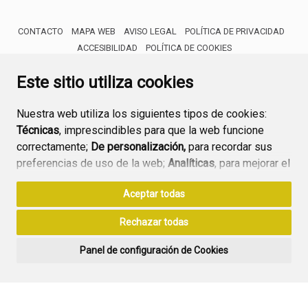
CONTACTO
MAPA WEB
AVISO LEGAL
POLÍTICA DE PRIVACIDAD
ACCESIBILIDAD
POLÍTICA DE COOKIES
ENLACE 
Este sitio utiliza cookies
Nuestra web utiliza los siguientes tipos de cookies:
Técnicas
, imprescindibles para que la web funcione
correctamente;
De personalización,
para recordar sus
preferencias de uso de la web;
Analíticas
, para mejorar el
funcionamiento de la web y sus servicios.
Aceptar todas
Si acepta pulsando el botón
“Aceptar todas”
Rechazar todas
consideramos que acepta su uso. Si pulsa el botón
“Rechazar todas”
o continúa navegando sin realizar
Panel de configuración de Cookies
ninguna acción, se guardarán las cookies técnicas
imprescindibles. Para personalizar sus preferencias
acceda al
“Panel de configuración de cookies”.