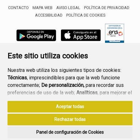
CONTACTO
MAPA WEB
AVISO LEGAL
POLÍTICA DE PRIVACIDAD
ACCESIBILIDAD
POLÍTICA DE COOKIES
ENLACE 
Este sitio utiliza cookies
Nuestra web utiliza los siguientes tipos de cookies:
Técnicas
, imprescindibles para que la web funcione
correctamente;
De personalización,
para recordar sus
preferencias de uso de la web;
Analíticas
, para mejorar el
funcionamiento de la web y sus servicios.
Aceptar todas
Si acepta pulsando el botón
“Aceptar todas”
Rechazar todas
consideramos que acepta su uso. Si pulsa el botón
“Rechazar todas”
o continúa navegando sin realizar
Panel de configuración de Cookies
ninguna acción, se guardarán las cookies técnicas