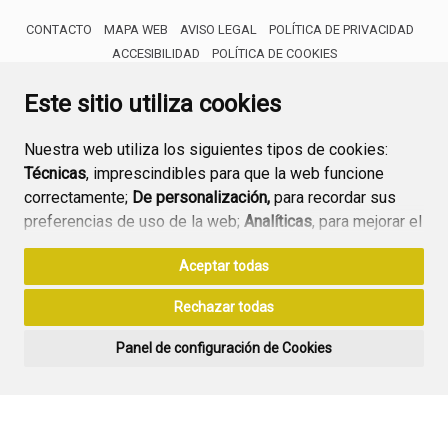
CONTACTO
MAPA WEB
AVISO LEGAL
POLÍTICA DE PRIVACIDAD
ACCESIBILIDAD
POLÍTICA DE COOKIES
ENLACE 
Este sitio utiliza cookies
Nuestra web utiliza los siguientes tipos de cookies:
Técnicas
, imprescindibles para que la web funcione
correctamente;
De personalización,
para recordar sus
preferencias de uso de la web;
Analíticas
, para mejorar el
funcionamiento de la web y sus servicios.
Aceptar todas
Si acepta pulsando el botón
“Aceptar todas”
Rechazar todas
consideramos que acepta su uso. Si pulsa el botón
“Rechazar todas”
o continúa navegando sin realizar
Panel de configuración de Cookies
ninguna acción, se guardarán las cookies técnicas
imprescindibles. Para personalizar sus preferencias
acceda al
“Panel de configuración de cookies”.
Puede consultar más información, cómo configurarlas y